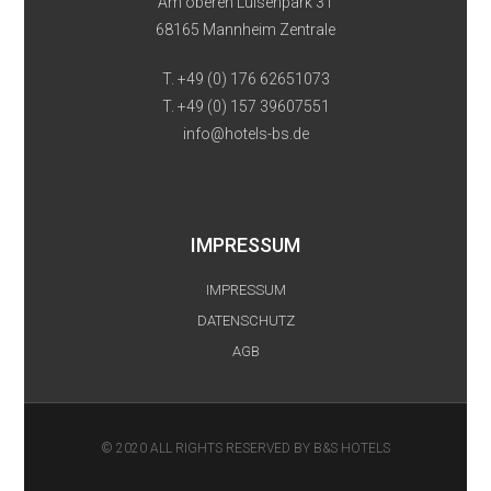
Am oberen Luisenpark 31
68165 Mannheim Zentrale
T. +49 (0) 176 62651073
T. +49 (0) 157 39607551
info@hotels-bs.de
IMPRESSUM
IMPRESSUM
DATENSCHUTZ
AGB
© 2020 ALL RIGHTS RESERVED BY B&S HOTELS