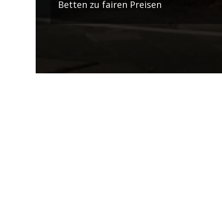
Betten zu fairen Preisen
IMPRESSUM
B&S Hotels GmbH & Co.KG
Am Oberen Luisenpark 31