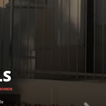
LS
SIONEN
le