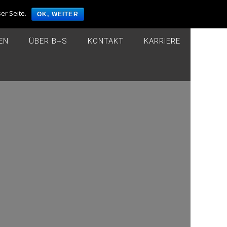
er Seite.
info@hotels-bs.de
OK, WEITER
EN
ÜBER B+S
KONTAKT
KARRIERE