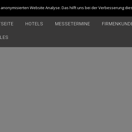
anonymisierten Website Analyse. Das hilft uns bei der Verbesserung dies
 62651073
T. +49 (0) 157 39607551
SEITE
HOTELS
MESSETERMINE
FIRMENKUND
ALES